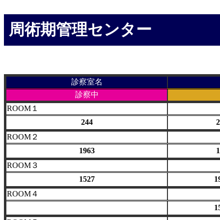
周術期管理センター
診察室名
診察中
ROOM１
244
2
ROOM２
1963
1
ROOM３
1527
1
ROOM４
1