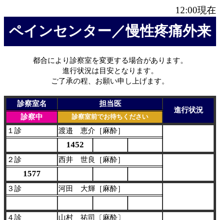
12:00
現在
ペインセンター／慢性疼痛外来
都合により診察室を変更する場合があります。
進行状況は目安となります。
ご了承の程、お願い申し上げます。
診察室名
担当医
進行状況
診察中
診察室前でお待ちください
１診
渡邉 恵介［麻酔］
1452
２診
西井 世良［麻酔］
1577
３診
河田 大輝［麻酔］
４診
山村 祐司〔麻酔〕