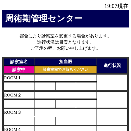
19:07
現在
周術期管理センター
都合により診察室を変更する場合があります。
進行状況は目安となります。
ご了承の程、お願い申し上げます。
診察室名
担当医
進行状況
診察中
診察室前でお待ちください
ROOM１
ROOM２
ROOM３
ROOM４